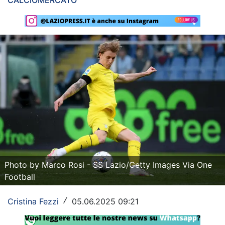
CALCIOMERCATO
Rassegna Lazio
Social
Calcio
Serie A
Champions League
Europa League
Altri Sport
Photo by Marco Rosi - SS Lazio/Getty Images Via One
Formula 1
Football
Tennis
Cristina Fezzi
05.06.2025 09:21
/
Vela