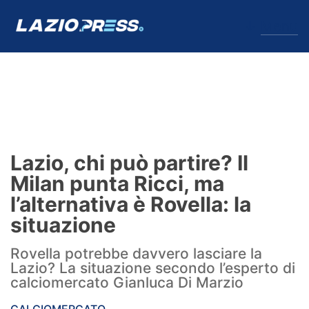
↓
Menu
Lazio
News
Lazio, chi può partire? Il
Formello
Milan punta Ricci, ma
l’alternativa è Rovella: la
Infortuni
situazione
Primavera
Rovella potrebbe davvero lasciare la
Lazio? La situazione secondo l’esperto di
Calciomercato
calciomercato Gianluca Di Marzio
Lazio Women