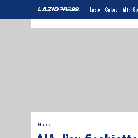
Lazio
Calcio
Altri S
Home