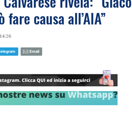
to Calvarese rivela: “Giac
ò fare causa all’AIA”
14:26
Telegram
Email