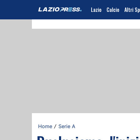
Lazio
Calcio
Altri S
Home
Serie A
/