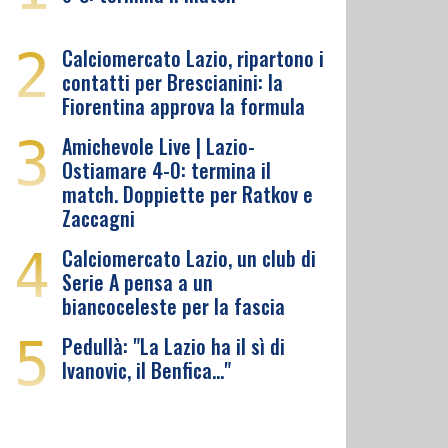
2
Calciomercato Lazio, ripartono i
contatti per Brescianini: la
Fiorentina approva la formula
3
Amichevole Live | Lazio-
Ostiamare 4-0: termina il
match. Doppiette per Ratkov e
Zaccagni
4
Calciomercato Lazio, un club di
Serie A pensa a un
biancoceleste per la fascia
5
Pedullà: "La Lazio ha il sì di
Ivanovic, il Benfica…"