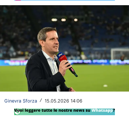
Rassegna Lazio
Social
Calcio
Serie A
Champions League
Europa League
Altri Sport
Formula 1
Ginevra Sforza
15.05.2026 14:06
/
Tennis
Vela