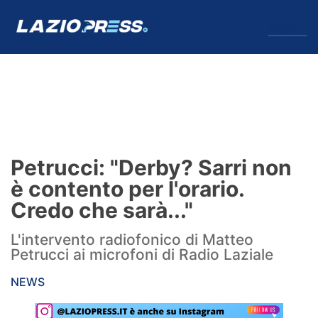
↓
Menu
Lazio
News
Petrucci: "Derby? Sarri non
Formello
è contento per l'orario.
Credo che sarà..."
Infortuni
L'intervento radiofonico di Matteo
Primavera
Petrucci ai microfoni di Radio Laziale
Calciomercato
NEWS
Lazio Women