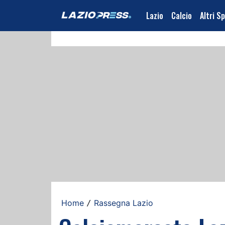
Lazio
Calcio
Altri S
Home
Rassegna Lazio
/