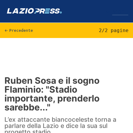
↓
Menu
2/2 pagine
←
Precedente
Lazio
News
Formello
Ruben Sosa e il sogno
Flaminio: "Stadio
Infortuni
importante, prenderlo
Primavera
sarebbe..."
Calciomercato
L’ex attaccante biancoceleste torna a
parlare della Lazio e dice la sua sul
Lazio Women
progetto stadio