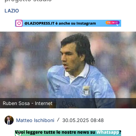
Rassegna Lazio
LAZIO
Social
Calcio
Serie A
Champions League
Europa League
Altri Sport
Formula 1
Ruben Sosa - Internet
Tennis
Matteo Ischiboni
30.05.2025 08:48
/
Vela