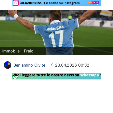
Rassegna Lazio
Social
Calcio
Serie A
Champions League
Immobile - Fraioli
Europa League
Beniamino Civitelli
23.04.2026 00:32
/
Altri Sport
Formula 1
Tennis
Vela