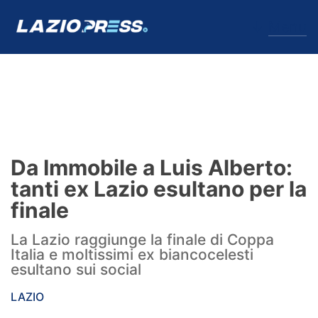
↓
Menu
Lazio
News
Da Immobile a Luis Alberto:
Formello
tanti ex Lazio esultano per la
finale
Infortuni
La Lazio raggiunge la finale di Coppa
Primavera
Italia e moltissimi ex biancocelesti
esultano sui social
Calciomercato
LAZIO
Lazio Women