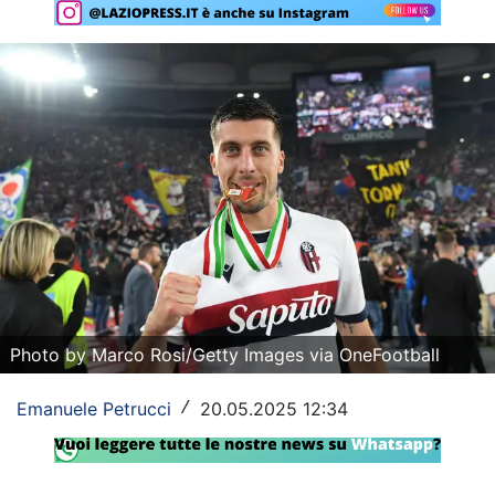
Rassegna Lazio
Social
Calcio
Serie A
Champions League
Europa League
Altri Sport
Photo by Marco Rosi/Getty Images via OneFootball
Formula 1
Emanuele Petrucci
20.05.2025 12:34
/
Tennis
Vela