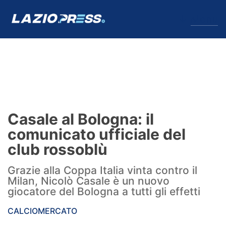
↓
Menu
Lazio
News
Casale al Bologna: il
Formello
comunicato ufficiale del
club rossoblù
Infortuni
Grazie alla Coppa Italia vinta contro il
Primavera
Milan, Nicolò Casale è un nuovo
giocatore del Bologna a tutti gli effetti
Calciomercato
CALCIOMERCATO
Lazio Women