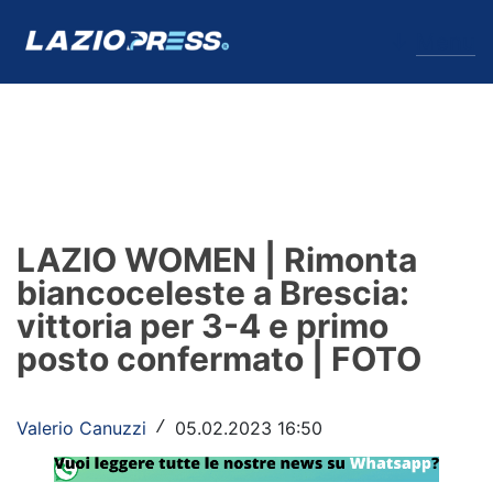
↓
Menu
Lazio
News
LAZIO WOMEN | Rimonta
Formello
biancoceleste a Brescia:
vittoria per 3-4 e primo
Infortuni
posto confermato | FOTO
Primavera
Calciomercato
Valerio Canuzzi
05.02.2023 16:50
/
Lazio Women