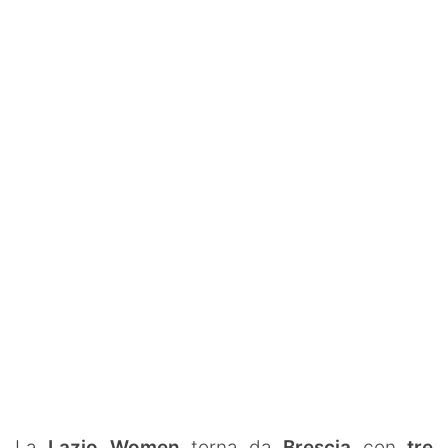
Rassegna Lazio
Social
Calcio
Serie A
Champions League
Europa League
Altri Sport
Formula 1
Tennis
Vela
La
Lazio Women
torna da
Brescia
con
tre