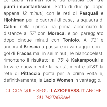
SHOP LAZIO
punti importantissimi
. Sotto di due gol dopo
appena
12 minuti
, con le reti di
Pasquali
e
Contatti
Hjohlman
per le padroni di casa, la squadra di
Catini
nella ripresa ha prima accorciato le
distanze al
57'
con
Moraca
, e poi pareggiato
dopo cinque minuti con
Toniolo
. Al
73'
è
ancora il
Brescia
a passare in vantaggio con il
gol di
Fracas
ma, in sei minuti, le biancocelesti
rimontano il risultato: al
75'
è
Kakampouki
a
trovare nuovamente la parità, mentre all'
81'
la
rete di
Pittaccio
porta per la prima volta e,
definitivamente, la
Lazio Women
in vantaggio.
CLICCA QUI E SEGUI
LAZIOPRESS.IT
ANCHE
SU
INSTAGRAM