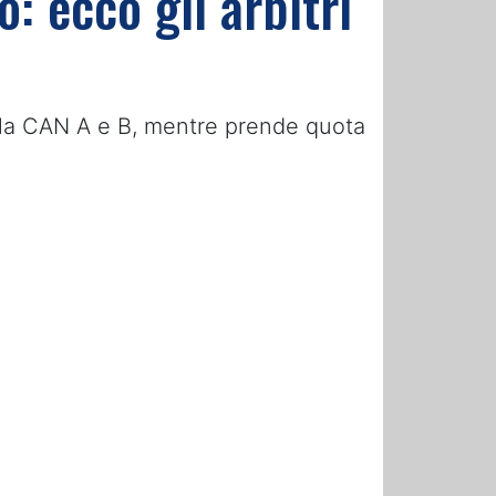
: ecco gli arbitri
dalla CAN A e B, mentre prende quota