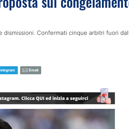
roposta sul congelamento
e dismissioni. Confermati cinque arbitri fuori 
Telegram
Email