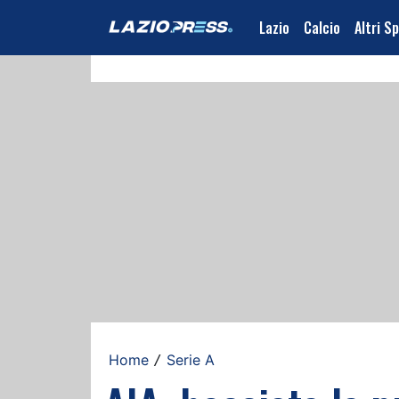
Lazio
Calcio
Altri S
Home
Serie A
/