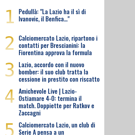
1
Pedullà: "La Lazio ha il sì di
Ivanovic, il Benfica…"
2
Calciomercato Lazio, ripartono i
contatti per Brescianini: la
Fiorentina approva la formula
3
Lazio, accordo con il nuovo
bomber: il suo club tratta la
cessione in prestito con riscatto
4
Amichevole Live | Lazio-
Ostiamare 4-0: termina il
match. Doppiette per Ratkov e
Zaccagni
5
Calciomercato Lazio, un club di
Serie A pensa a un