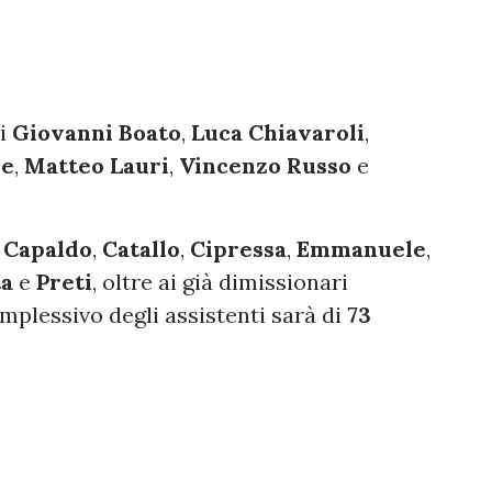
si
Giovanni Boato
,
Luca Chiavaroli
,
le
,
Matteo Lauri
,
Vincenzo Russo
e
,
Capaldo
,
Catallo
,
Cipressa
,
Emmanuele
,
ta
e
Preti
, oltre ai già dimissionari
omplessivo degli assistenti sarà di
73