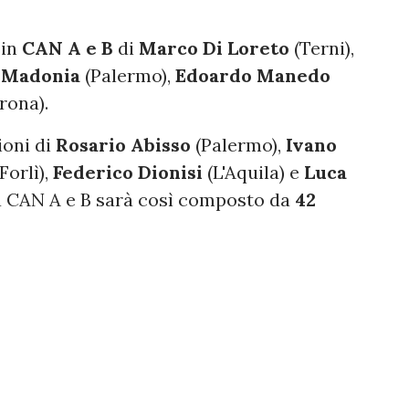
 in
CAN A e B
di
Marco Di Loreto
(Terni),
 Madonia
(Palermo),
Edoardo Manedo
rona).
ioni di
Rosario Abisso
(Palermo),
Ivano
Forlì),
Federico Dionisi
(L'Aquila) e
Luca
la CAN A e B sarà così composto da
42