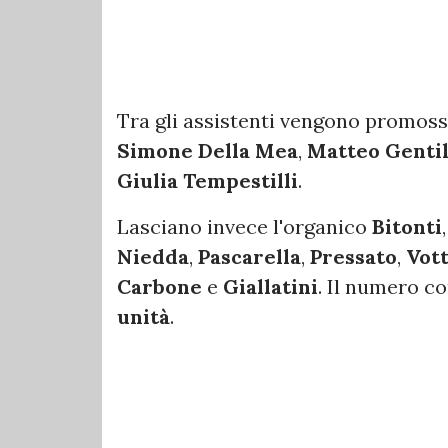
Tra gli assistenti vengono promos
Simone Della Mea
,
Matteo Genti
Giulia Tempestilli
.
Lasciano invece l'organico
Bitonti
Niedda
,
Pascarella
,
Pressato
,
Vot
Carbone
e
Giallatini
. Il numero c
unità
.