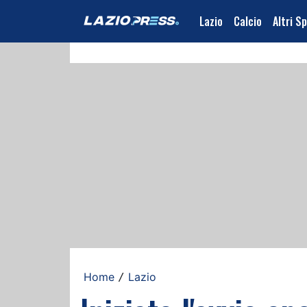
Lazio
Calcio
Altri S
Home
Lazio
/