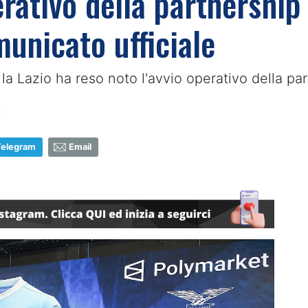
erativo della partnership
municato ufficiale
 la Lazio ha reso noto l'avvio operativo della p
4
Telegram
Email