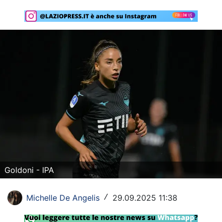
Rassegna Lazio
Social
Calcio
Serie A
Champions League
Europa League
Altri Sport
Formula 1
Goldoni - IPA
Tennis
Michelle De Angelis
29.09.2025 11:38
/
Vela