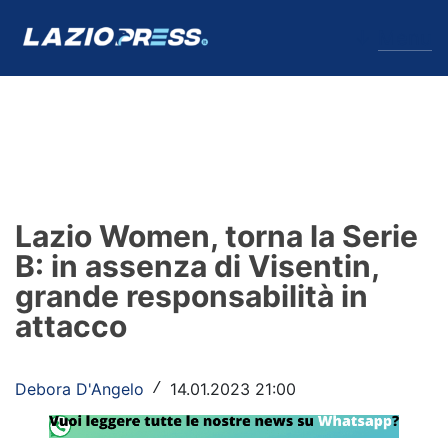
↓
Menu
Lazio
News
Lazio Women, torna la Serie
Formello
B: in assenza di Visentin,
grande responsabilità in
Infortuni
attacco
Primavera
Calciomercato
Debora D'Angelo
14.01.2023 21:00
/
Lazio Women