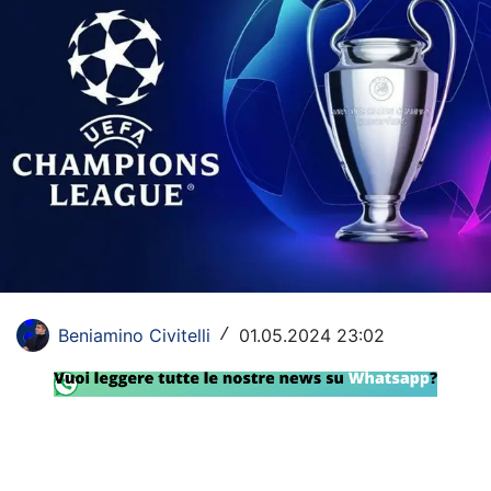
Rassegna Lazio
Social
Calcio
Serie A
Champions League
Europa League
Altri Sport
Beniamino Civitelli
01.05.2024 23:02
/
Formula 1
Tennis
Vela