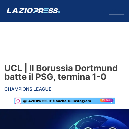
↓
Menu
Lazio
News
UCL | Il Borussia Dortmund
Formello
batte il PSG, termina 1-0
Infortuni
CHAMPIONS LEAGUE
Primavera
Calciomercato
Lazio Women