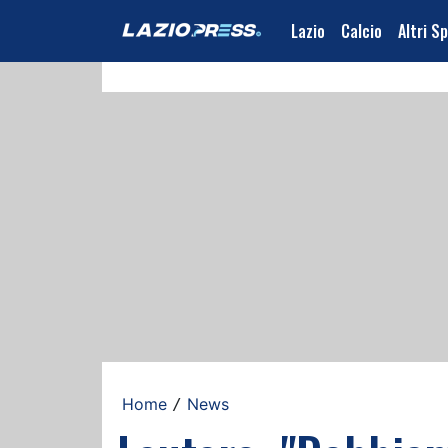
Lazio
Calcio
Altri S
Home
News
/