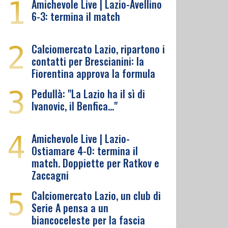
1
Amichevole Live | Lazio-Avellino
6-3: termina il match
2
Calciomercato Lazio, ripartono i
contatti per Brescianini: la
Fiorentina approva la formula
3
Pedullà: "La Lazio ha il sì di
Ivanovic, il Benfica…"
4
Amichevole Live | Lazio-
Ostiamare 4-0: termina il
match. Doppiette per Ratkov e
Zaccagni
5
Calciomercato Lazio, un club di
Serie A pensa a un
biancoceleste per la fascia