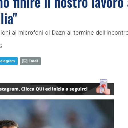
o finire il nostro lavoro
lia"
zioni ai microfoni di Dazn al termine dell'incontr
5
Telegram
Email