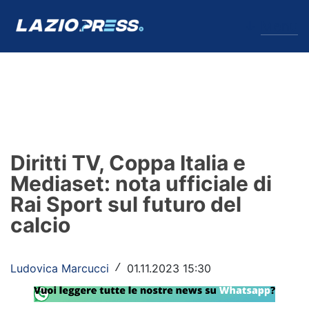
↓
Menu
Lazio
News
Diritti TV, Coppa Italia e
Formello
Mediaset: nota ufficiale di
Rai Sport sul futuro del
Infortuni
calcio
Primavera
Calciomercato
Ludovica Marcucci
01.11.2023 15:30
/
Lazio Women