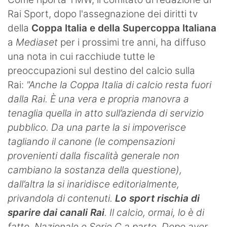
SHOP LAZIO
Rai Sport, dopo l'assegnazione dei diritti tv
della
Coppa Italia e della Supercoppa Italiana
Contatti
a
Mediaset
per i prossimi tre anni, ha diffuso
una nota in cui racchiude tutte le
preoccupazioni sul destino del calcio sulla
Rai:
"Anche la Coppa Italia di calcio resta fuori
dalla Rai. È una vera e propria manovra a
tenaglia quella in atto sull’azienda di servizio
pubblico. Da una parte la si impoverisce
tagliando il canone (le compensazioni
provenienti dalla fiscalità generale non
cambiano la sostanza della questione),
dall’altra la si inaridisce editorialmente,
privandola di contenuti.
Lo sport rischia di
sparire dai canali Rai
. Il calcio, ormai, lo è di
fatto, Nazionale e Serie C a parte. Dopo aver