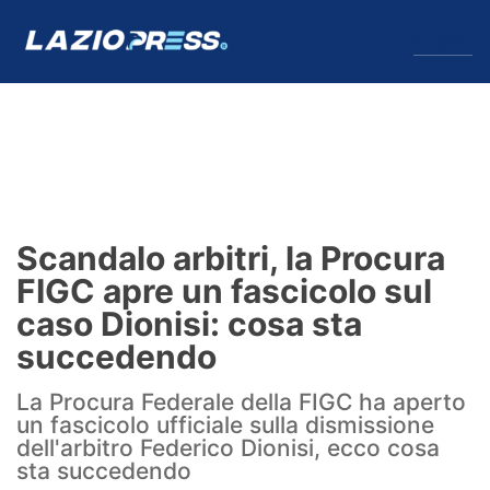
↓
Menu
Lazio
News
Scandalo arbitri, la Procura
Formello
FIGC apre un fascicolo sul
caso Dionisi: cosa sta
Infortuni
succedendo
Primavera
La Procura Federale della FIGC ha aperto
un fascicolo ufficiale sulla dismissione
Calciomercato
dell'arbitro Federico Dionisi, ecco cosa
sta succedendo
Lazio Women