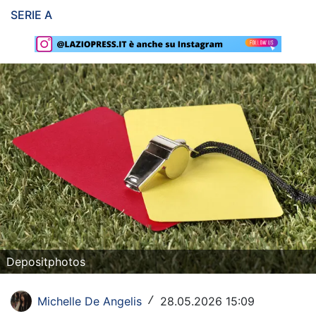
SERIE A
Rassegna Lazio
Social
Calcio
Serie A
Champions League
Europa League
Altri Sport
Formula 1
Depositphotos
Tennis
Vela
Michelle De Angelis
28.05.2026 15:09
/