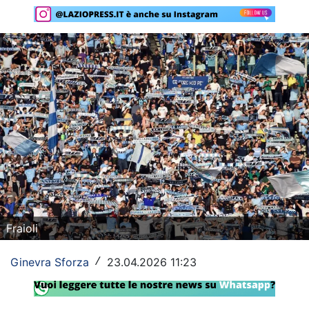
Rassegna Lazio
Social
Calcio
Serie A
Champions League
Europa League
Altri Sport
Fraioli
Formula 1
Tennis
Ginevra Sforza
23.04.2026 11:23
/
Vela