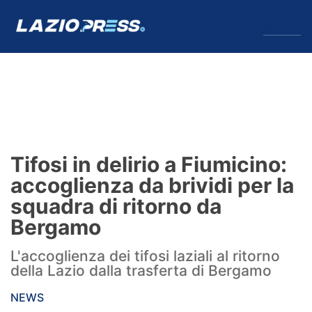
↓
Menu
Lazio
News
Tifosi in delirio a Fiumicino:
Formello
accoglienza da brividi per la
squadra di ritorno da
Infortuni
Bergamo
Primavera
L'accoglienza dei tifosi laziali al ritorno
della Lazio dalla trasferta di Bergamo
Calciomercato
NEWS
Lazio Women