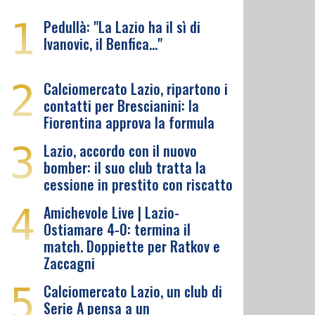
1
Pedullà: "La Lazio ha il sì di
Ivanovic, il Benfica…"
2
Calciomercato Lazio, ripartono i
contatti per Brescianini: la
Fiorentina approva la formula
3
Lazio, accordo con il nuovo
bomber: il suo club tratta la
cessione in prestito con riscatto
4
Amichevole Live | Lazio-
Ostiamare 4-0: termina il
match. Doppiette per Ratkov e
Zaccagni
5
Calciomercato Lazio, un club di
Serie A pensa a un