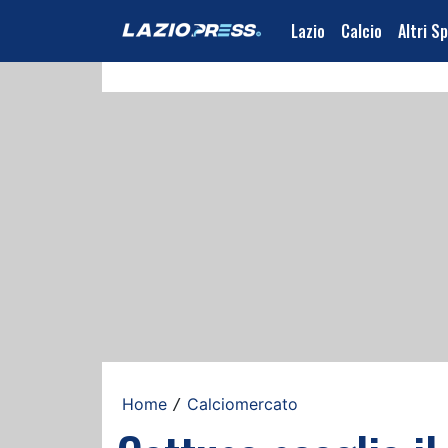
Lazio
Calcio
Altri S
Home
Calciomercato
/