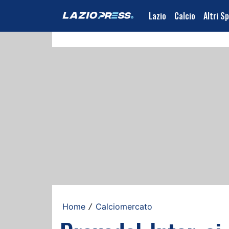
Lazio
Calcio
Altri S
Home
Calciomercato
/