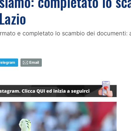
i siamo: completato lo sc
Lazio
rmato e completato lo scambio dei documenti: al
Telegram
Email