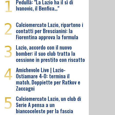
1
Pedullà: "La Lazio ha il sì di
Ivanovic, il Benfica…"
2
Calciomercato Lazio, ripartono i
contatti per Brescianini: la
Fiorentina approva la formula
3
Lazio, accordo con il nuovo
bomber: il suo club tratta la
cessione in prestito con riscatto
4
Amichevole Live | Lazio-
Ostiamare 4-0: termina il
match. Doppiette per Ratkov e
Zaccagni
5
Calciomercato Lazio, un club di
Serie A pensa a un
biancoceleste per la fascia