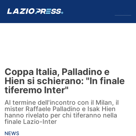
↓
Menu
Lazio
News
Coppa Italia, Palladino e
Formello
Hien si schierano: "In finale
tiferemo Inter"
Infortuni
Al termine dell'incontro con il Milan, il
Primavera
mister Raffaele Palladino e Isak Hien
hanno rivelato per chi tiferanno nella
Calciomercato
finale Lazio-Inter
Lazio Women
NEWS