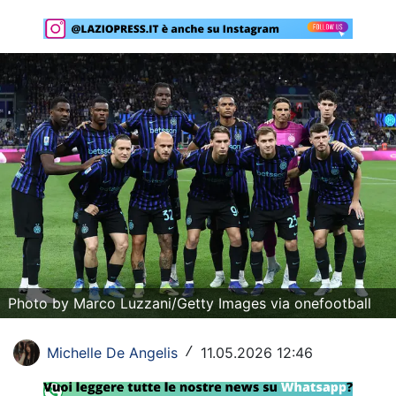
Rassegna Lazio
Social
Calcio
Serie A
Champions League
Europa League
Altri Sport
Formula 1
Photo by Marco Luzzani/Getty Images via onefootball
Tennis
Michelle De Angelis
11.05.2026 12:46
/
Vela