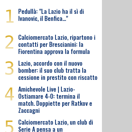
1
Pedullà: "La Lazio ha il sì di
Ivanovic, il Benfica…"
2
Calciomercato Lazio, ripartono i
contatti per Brescianini: la
Fiorentina approva la formula
3
Lazio, accordo con il nuovo
bomber: il suo club tratta la
cessione in prestito con riscatto
4
Amichevole Live | Lazio-
Ostiamare 4-0: termina il
match. Doppiette per Ratkov e
Zaccagni
5
Calciomercato Lazio, un club di
Serie A pensa a un