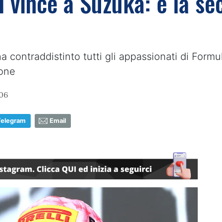
 vince a Suzuka: è la se
a contraddistinto tutti gli appassionati di Formul
pone
06
Telegram
Email