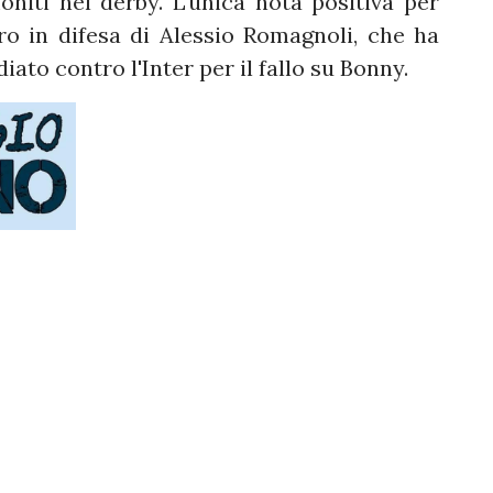
niti nel derby. L'unica nota positiva per
ntro in difesa di Alessio Romagnoli, che ha
iato contro l'Inter per il fallo su Bonny.