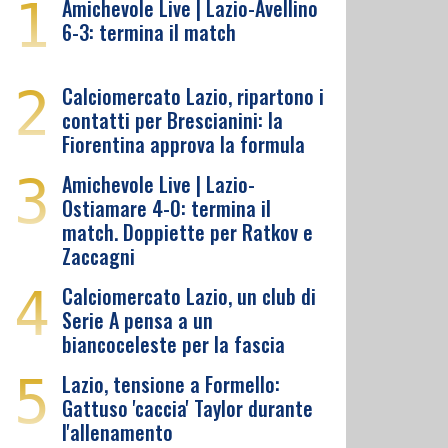
1
Amichevole Live | Lazio-Avellino
6-3: termina il match
2
Calciomercato Lazio, ripartono i
contatti per Brescianini: la
Fiorentina approva la formula
3
Amichevole Live | Lazio-
Ostiamare 4-0: termina il
match. Doppiette per Ratkov e
Zaccagni
4
Calciomercato Lazio, un club di
Serie A pensa a un
biancoceleste per la fascia
5
Lazio, tensione a Formello:
Gattuso 'caccia' Taylor durante
l'allenamento