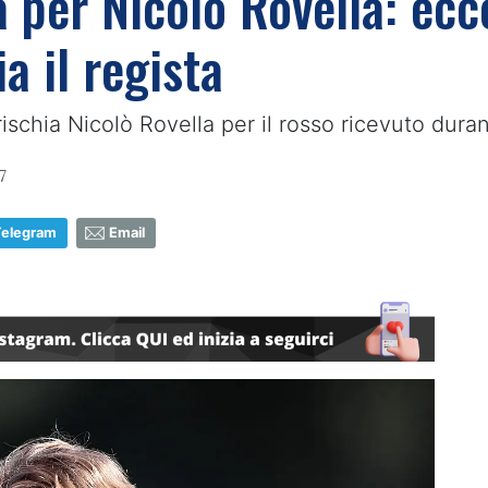
ta per Nicolò Rovella: ec
ia il regista
ischia Nicolò Rovella per il rosso ricevuto duran
7
Telegram
Email