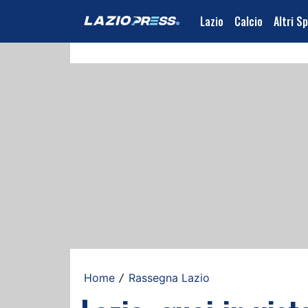
Lazio
Calcio
Altri S
Home
Rassegna Lazio
/