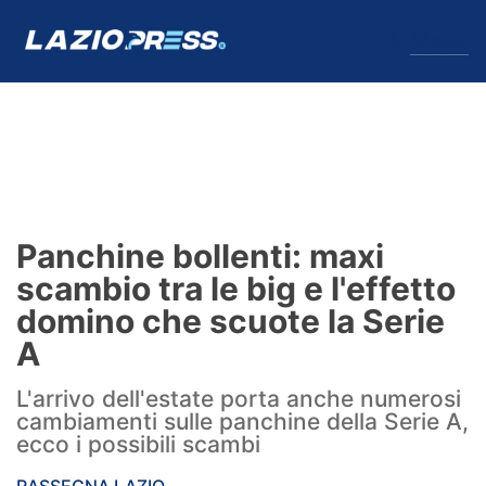
↓
Menu
Lazio
News
Panchine bollenti: maxi
Formello
scambio tra le big e l'effetto
domino che scuote la Serie
Infortuni
A
Primavera
L'arrivo dell'estate porta anche numerosi
cambiamenti sulle panchine della Serie A,
Calciomercato
ecco i possibili scambi
Lazio Women