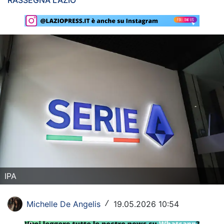
RASSEGNA LAZIO
Rassegna Lazio
Social
Calcio
Serie A
Champions League
Europa League
Altri Sport
Formula 1
IPA
Tennis
Michelle De Angelis
19.05.2026 10:54
/
Vela