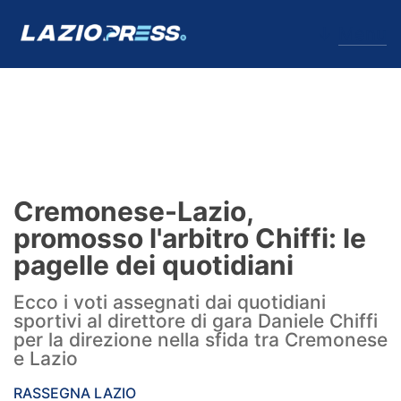
↓
Menu
Lazio
News
Cremonese-Lazio,
Formello
promosso l'arbitro Chiffi: le
pagelle dei quotidiani
Infortuni
Ecco i voti assegnati dai quotidiani
Primavera
sportivi al direttore di gara Daniele Chiffi
per la direzione nella sfida tra Cremonese
Calciomercato
e Lazio
Lazio Women
RASSEGNA LAZIO