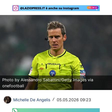
Rassegna Lazio
Social
Calcio
Serie A
Champions League
Europa League
Altri Sport
Photo by Alessandro Sabattini/Getty Images via
Formula 1
onefootball
Tennis
Michelle De Angelis
05.05.2026 09:23
/
Vela