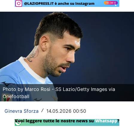
Rassegna Lazio
Social
Calcio
Serie A
Champions League
Europa League
Altri Sport
Photo by Marco Rosi - SS Lazio/Getty Images via
Onefootball
Formula 1
Ginevra Sforza
14.05.2026 00:50
/
Tennis
Vela