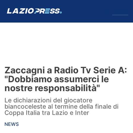
↓
Menu
Lazio
News
Zaccagni a Radio Tv Serie A:
Formello
"Dobbiamo assumerci le
nostre responsabilità"
Infortuni
Le dichiarazioni del giocatore
Primavera
biancoceleste al termine della finale di
Coppa Italia tra Lazio e Inter
Calciomercato
NEWS
Lazio Women