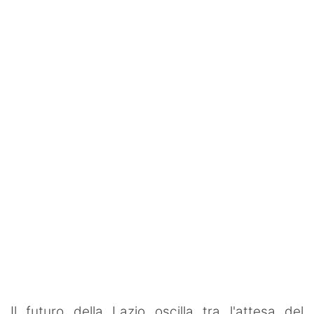
SHOP LAZIO
Contatti
Il futuro della Lazio oscilla tra l'attesa del