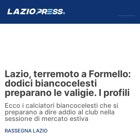
↓
Menu
Lazio
News
Lazio, terremoto a Formello:
Formello
dodici biancocelesti
preparano le valigie. I profili
Infortuni
Ecco i calciatori biancocelesti che si
Primavera
preparano a dire addio al club nella
sessione di mercato estiva
Calciomercato
RASSEGNA LAZIO
Lazio Women