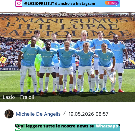
Rassegna Lazio
Social
Calcio
Serie A
Champions League
Europa League
Altri Sport
Lazio - Fraioli
Formula 1
Tennis
Michelle De Angelis
19.05.2026 08:57
/
Vela