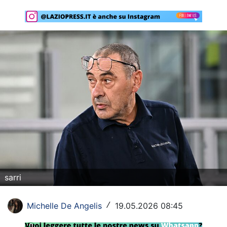
Rassegna Lazio
Social
Calcio
Serie A
Champions League
Europa League
Altri Sport
Formula 1
sarri
Tennis
Michelle De Angelis
19.05.2026 08:45
/
Vela