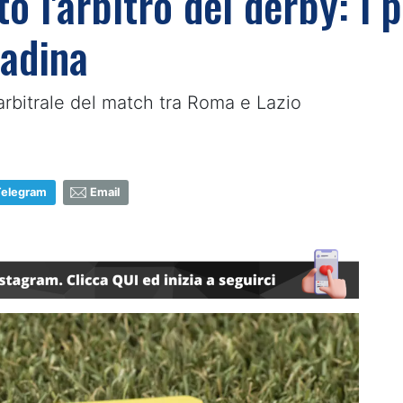
o l'arbitro del derby: i 
tadina
arbitrale del match tra Roma e Lazio
Telegram
Email