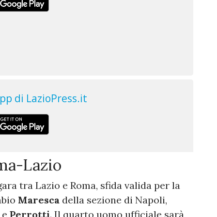
oma-Lazio
gara tra Lazio e Roma, sfida valida per la
abio
Maresca
della sezione di Napoli,
i
e
Perrotti
.
Il quarto uomo ufficiale sarà