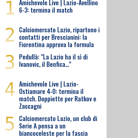
1
Amichevole Live | Lazio-Avellino
6-3: termina il match
2
Calciomercato Lazio, ripartono i
contatti per Brescianini: la
Fiorentina approva la formula
3
Pedullà: "La Lazio ha il sì di
Ivanovic, il Benfica…"
4
Amichevole Live | Lazio-
Ostiamare 4-0: termina il
match. Doppiette per Ratkov e
Zaccagni
5
Calciomercato Lazio, un club di
Serie A pensa a un
biancoceleste per la fascia