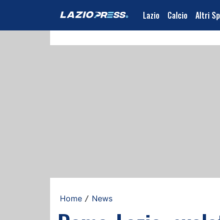
Lazio
Calcio
Altri S
Home
News
/