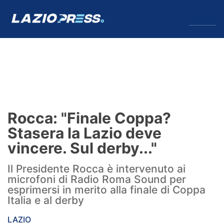
↓
Menu
Lazio
News
Rocca: "Finale Coppa?
Formello
Stasera la Lazio deve
vincere. Sul derby..."
Infortuni
Il Presidente Rocca è intervenuto ai
Primavera
microfoni di Radio Roma Sound per
esprimersi in merito alla finale di Coppa
Calciomercato
Italia e al derby
Lazio Women
LAZIO