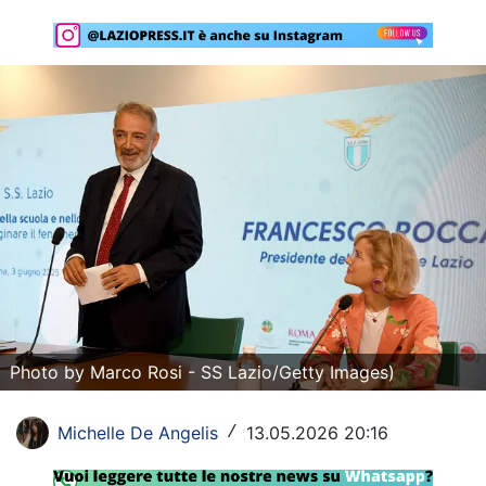
Rassegna Lazio
Social
Calcio
Serie A
Champions League
Europa League
Altri Sport
Formula 1
Photo by Marco Rosi - SS Lazio/Getty Images)
Tennis
Michelle De Angelis
13.05.2026 20:16
/
Vela