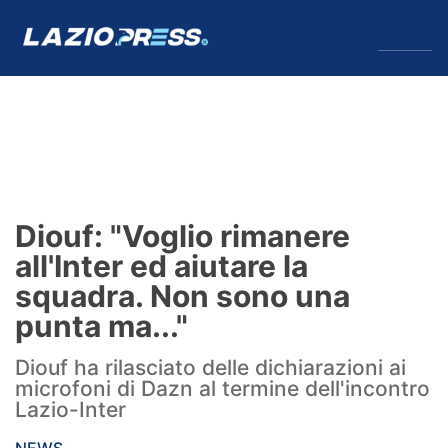
↓
Menu
Lazio
News
Diouf: "Voglio rimanere
Formello
all'Inter ed aiutare la
squadra. Non sono una
Infortuni
punta ma..."
Primavera
Diouf ha rilasciato delle dichiarazioni ai
microfoni di Dazn al termine dell'incontro
Calciomercato
Lazio-Inter
Lazio Women