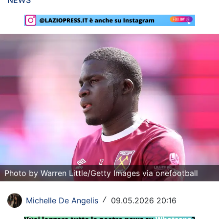
NEWS
Rassegna Lazio
Social
Calcio
Serie A
Champions League
Europa League
Altri Sport
Formula 1
Photo by Warren Little/Getty Images via onefootball
Tennis
Michelle De Angelis
09.05.2026 20:16
/
Vela