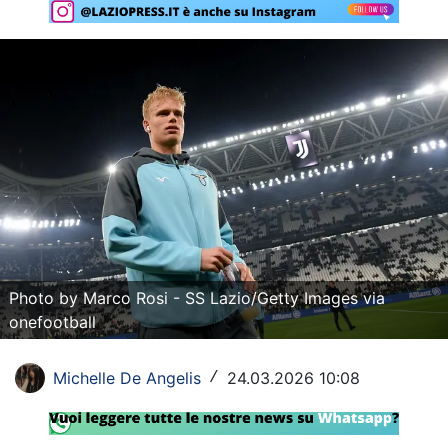
Rassegna Lazio
Social
Calcio
Serie A
Champions League
Europa League
Altri Sport
Photo by Marco Rosi - SS Lazio/Getty Images via
onefootball
Formula 1
Tennis
Michelle De Angelis
24.03.2026 10:08
/
Vela