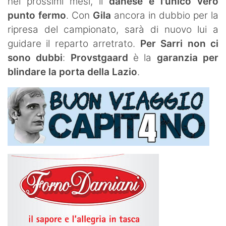
nei prossimi mesi, il
danese è l'unico vero
punto fermo
. Con
Gila
ancora in dubbio per la
ripresa del campionato, sarà di nuovo lui a
guidare il reparto arretrato.
Per
Sarri
non ci
sono dubbi
:
Provstgaard
è la
garanzia per
blindare la porta della Lazio
.