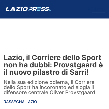
↓
Menu
Lazio
News
Lazio, il Corriere dello Sport
Formello
non ha dubbi: Provstgaard è
il nuovo pilastro di Sarri!
Infortuni
Nella sua edizione odierna, il Corriere
Primavera
dello Sport ha incoronato ed elogia il
difensore centrale Oliver Provstgaard
Calciomercato
RASSEGNA LAZIO
Lazio Women