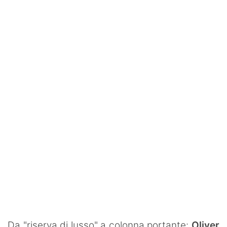
SHOP LAZIO
Contatti
Da "riserva di lusso" a colonna portante:
Oliver