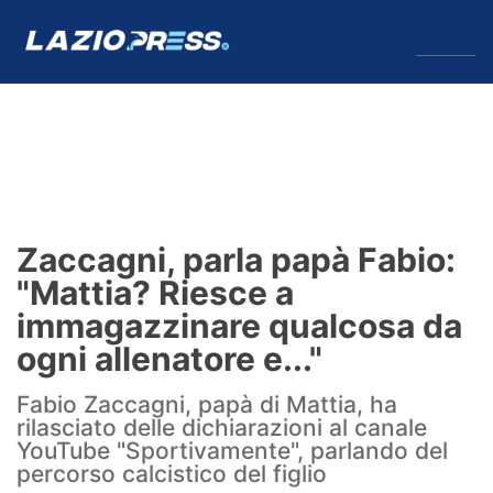
↓
Menu
Lazio
News
Zaccagni, parla papà Fabio:
Formello
"Mattia? Riesce a
immagazzinare qualcosa da
Infortuni
ogni allenatore e..."
Primavera
Fabio Zaccagni, papà di Mattia, ha
rilasciato delle dichiarazioni al canale
Calciomercato
YouTube "Sportivamente", parlando del
percorso calcistico del figlio
Lazio Women