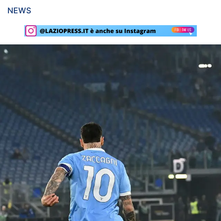
NEWS
Rassegna Lazio
Social
Calcio
Serie A
Champions League
Europa League
Altri Sport
Formula 1
Tennis
Vela