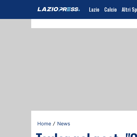
Lazio
Calcio
Altri S
Home
News
/