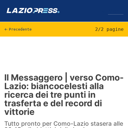
↓
Menu
2/2 pagine
←
Precedente
Lazio
News
Formello
Il Messaggero | verso Como-
Lazio: biancocelesti alla
Infortuni
ricerca dei tre punti in
Primavera
trasferta e del record di
vittorie
Calciomercato
Tutto pronto per Como-Lazio stasera alle
Lazio Women