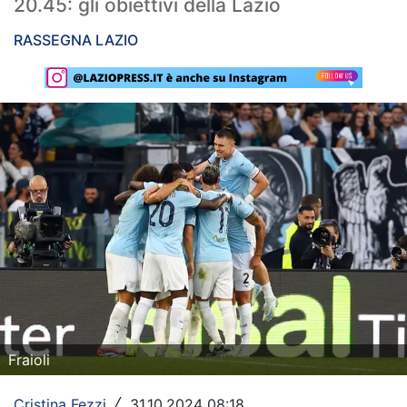
20.45: gli obiettivi della Lazio
Rassegna Lazio
RASSEGNA LAZIO
Social
Calcio
Serie A
Champions League
Europa League
Altri Sport
Formula 1
Tennis
Fraioli
Vela
Cristina Fezzi
31.10.2024 08:18
/