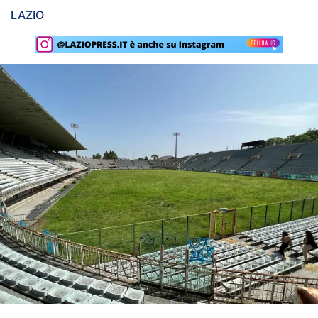
LAZIO
Rassegna Lazio
Social
Calcio
Serie A
Champions League
Europa League
Altri Sport
Formula 1
Tennis
Vela