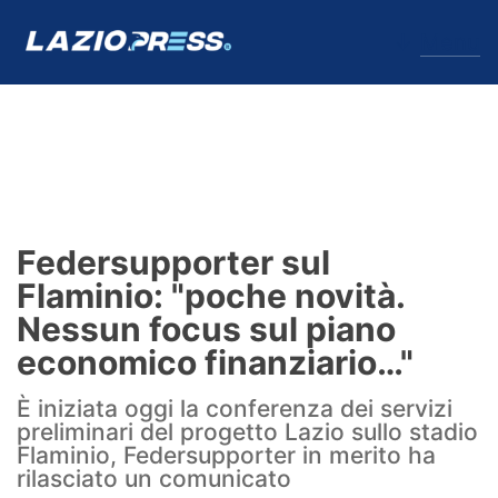
↓
Menu
Lazio
News
Federsupporter sul
Formello
Flaminio: "poche novità.
Nessun focus sul piano
Infortuni
economico finanziario…"
Primavera
È iniziata oggi la conferenza dei servizi
preliminari del progetto Lazio sullo stadio
Calciomercato
Flaminio, Federsupporter in merito ha
rilasciato un comunicato
Lazio Women