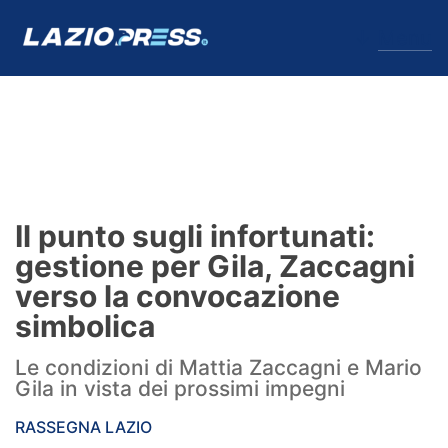
↓
Menu
Lazio
News
Il punto sugli infortunati:
Formello
gestione per Gila, Zaccagni
verso la convocazione
Infortuni
simbolica
Primavera
Le condizioni di Mattia Zaccagni e Mario
Gila in vista dei prossimi impegni
Calciomercato
RASSEGNA LAZIO
Lazio Women