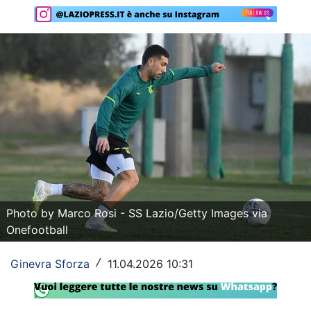
Rassegna Lazio
Social
Calcio
Serie A
Champions League
Europa League
Altri Sport
Photo by Marco Rosi - SS Lazio/Getty Images via
Onefootball
Formula 1
Tennis
Ginevra Sforza
11.04.2026 10:31
/
Vela