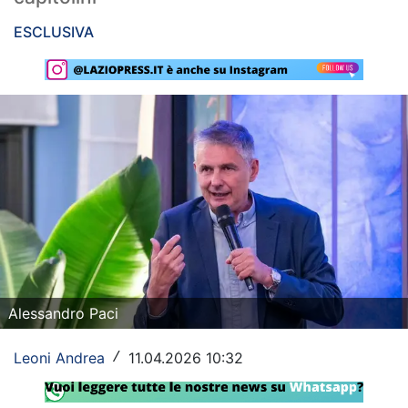
Rassegna Lazio
ESCLUSIVA
Social
Calcio
Serie A
Champions League
Europa League
Altri Sport
Formula 1
Alessandro Paci
Tennis
Leoni Andrea
11.04.2026 10:32
/
Vela