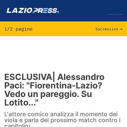
↓
Menu
1/2 pagine
Successivo
→
Lazio
News
Formello
ESCLUSIVA| Alessandro
Paci: "Fiorentina-Lazio?
Infortuni
Vedo un pareggio. Su
Primavera
Lotito..."
Calciomercato
L'attore comico analizza il momento dei
viola e parla del prossimo match contro i
Lazio Women
capitolini