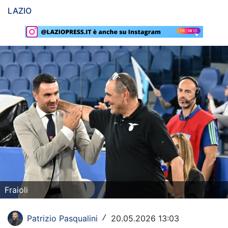
LAZIO
Rassegna Lazio
Social
Calcio
Serie A
Champions League
Europa League
Altri Sport
Formula 1
Fraioli
Tennis
Vela
Patrizio Pasqualini
20.05.2026 13:03
/