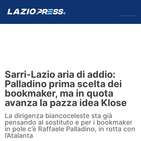
↓
Menu
Lazio
News
Sarri-Lazio aria di addio:
Formello
Palladino prima scelta dei
bookmaker, ma in quota
Infortuni
avanza la pazza idea Klose
Primavera
La dirigenza biancoceleste sta già
pensando al sostituto e per i bookmaker
Calciomercato
in pole c’è Raffaele Palladino, in rotta con
l’Atalanta
Lazio Women