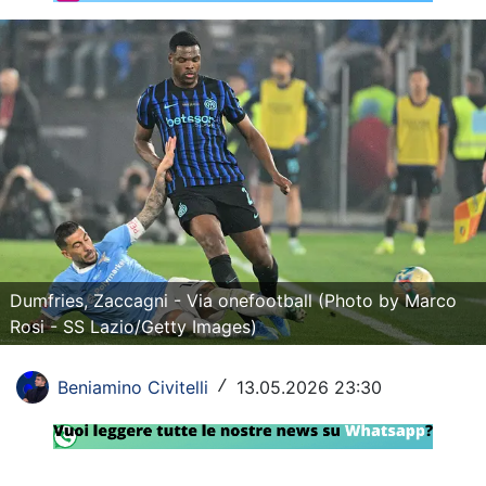
Rassegna Lazio
Social
Calcio
Serie A
Champions League
Europa League
Dumfries, Zaccagni - Via onefootball (Photo by Marco
Altri Sport
Rosi - SS Lazio/Getty Images)
Formula 1
Beniamino Civitelli
13.05.2026 23:30
/
Tennis
Vela