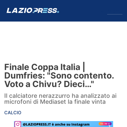
↓
Menu
Lazio
News
Finale Coppa Italia |
Formello
Dumfries: "Sono contento.
Voto a Chivu? Dieci…"
Infortuni
Il calciatore nerazzurro ha analizzato ai
Primavera
microfoni di Mediaset la finale vinta
Calciomercato
CALCIO
Lazio Women