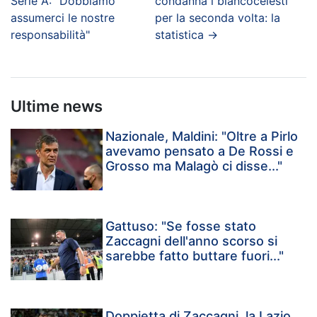
Serie A: "Dobbiamo
condanna i biancocelesti
assumerci le nostre
per la seconda volta: la
responsabilità"
statistica
→
Ultime news
Nazionale, Maldini: "Oltre a Pirlo
avevamo pensato a De Rossi e
Grosso ma Malagò ci disse..."
Gattuso: "Se fosse stato
Zaccagni dell'anno scorso si
sarebbe fatto buttare fuori..."
Doppietta di Zaccagni, la Lazio