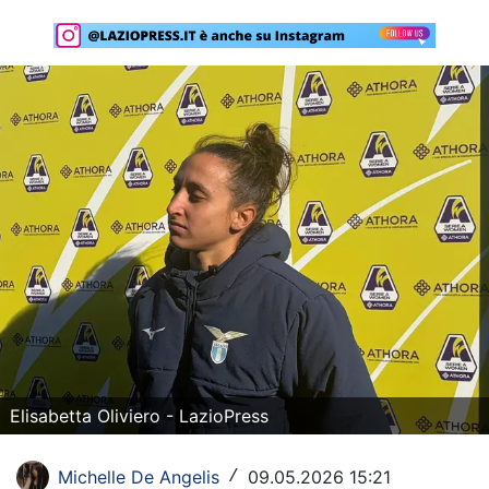
Rassegna Lazio
Social
Calcio
Serie A
Champions League
Europa League
Altri Sport
Formula 1
Tennis
Elisabetta Oliviero - LazioPress
Vela
Michelle De Angelis
09.05.2026 15:21
/