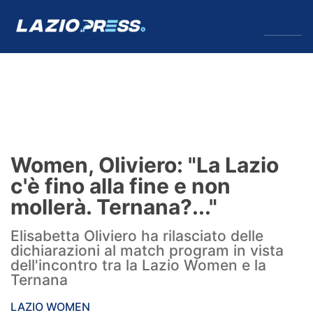
↓
Menu
Lazio
News
Women, Oliviero: "La Lazio
Formello
c'è fino alla fine e non
mollerà. Ternana?..."
Infortuni
Elisabetta Oliviero ha rilasciato delle
Primavera
dichiarazioni al match program in vista
dell'incontro tra la Lazio Women e la
Calciomercato
Ternana
Lazio Women
LAZIO WOMEN