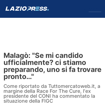
↓
Menu
Lazio
News
Malagò: "Se mi candido
Formello
ufficialmente? ci stiamo
preparando, uno si fa trovare
Infortuni
pronto…"
Primavera
Come riportato da Tuttomercatoweb.it, a
margine della Race For The Cure, l'ex
Calciomercato
presidente del CONI ha commentato la
situazione della FIGC
Lazio Women