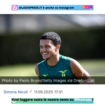
Rassegna Lazio
Social
Calcio
Serie A
Champions League
Europa League
Altri Sport
Formula 1
Photo by Paolo Bruno/Getty Images via Onefootball
Tennis
Simona Nicoli
11.09.2025 17:31
/
Vela