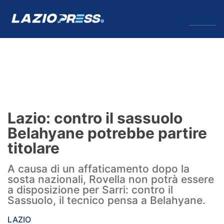
↓
Menu
Lazio
News
Lazio: contro il sassuolo
Formello
Belahyane potrebbe partire
titolare
Infortuni
A causa di un affaticamento dopo la
Primavera
sosta nazionali, Rovella non potrà essere
a disposizione per Sarri: contro il
Calciomercato
Sassuolo, il tecnico pensa a Belahyane.
Lazio Women
LAZIO