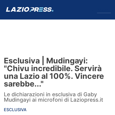
↓
Menu
Lazio
News
Esclusiva | Mudingayi:
Formello
"Chivu incredibile. Servirà
una Lazio al 100%. Vincere
Infortuni
sarebbe..."
Primavera
Le dichiarazioni in esclusiva di Gaby
Mudingayi ai microfoni di Laziopress.it
Calciomercato
ESCLUSIVA
Lazio Women