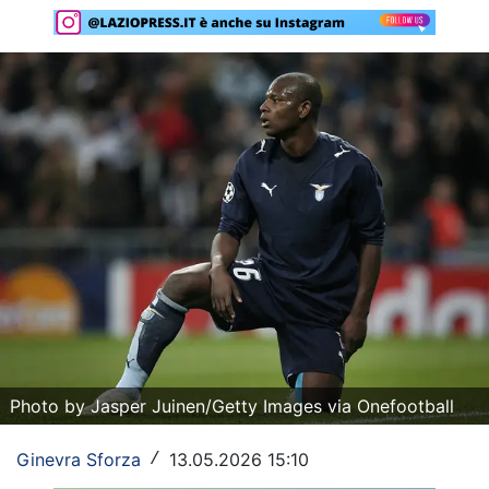
Rassegna Lazio
Social
Calcio
Serie A
Champions League
Europa League
Altri Sport
Formula 1
Photo by Jasper Juinen/Getty Images via Onefootball
Tennis
Ginevra Sforza
13.05.2026 15:10
Vela
/