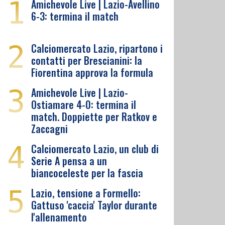
1
Amichevole Live | Lazio-Avellino
6-3: termina il match
2
Calciomercato Lazio, ripartono i
contatti per Brescianini: la
Fiorentina approva la formula
3
Amichevole Live | Lazio-
Ostiamare 4-0: termina il
match. Doppiette per Ratkov e
Zaccagni
4
Calciomercato Lazio, un club di
Serie A pensa a un
biancoceleste per la fascia
5
Lazio, tensione a Formello:
Gattuso 'caccia' Taylor durante
l'allenamento