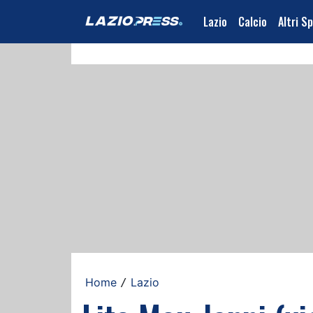
Lazio
Calcio
Altri S
Home
Lazio
/