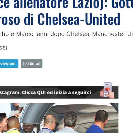
e allenatore Lazio): Gott
oso di Chelsea-United
rinho e Marco Ianni dopo Chelsea-Manchester U
5:51
Telegram
Email