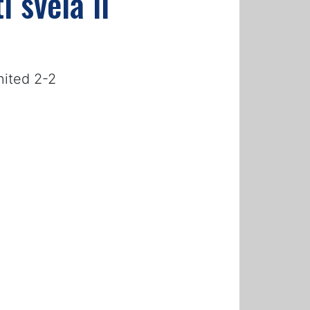
i svela il
nited 2-2