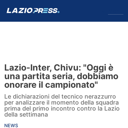
↓
Menu
Lazio
News
Lazio-Inter, Chivu: "Oggi è
Formello
una partita seria, dobbiamo
onorare il campionato"
Infortuni
Le dichiarazioni del tecnico nerazzurro
Primavera
per analizzare il momento della squadra
prima del primo incontro contro la Lazio
Calciomercato
della settimana
Lazio Women
NEWS