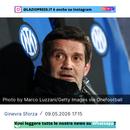
Rassegna Lazio
Social
Calcio
Serie A
Champions League
Europa League
Altri Sport
Formula 1
Photo by Marco Luzzani/Getty Images via Onefootball
Tennis
Ginevra Sforza
09.05.2026 17:15
/
Vela