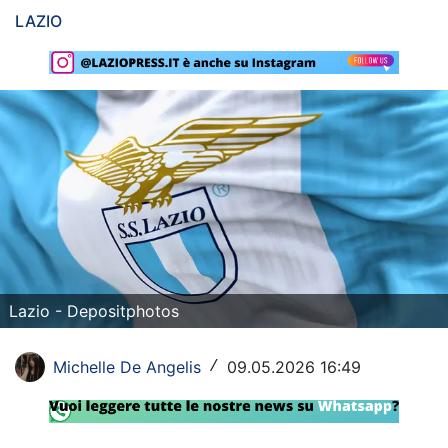
LAZIO
Rassegna Lazio
Social
Calcio
Serie A
Champions League
Europa League
Altri Sport
Lazio - Depositphotos
Formula 1
Michelle De Angelis
09.05.2026 16:49
/
Tennis
Vela