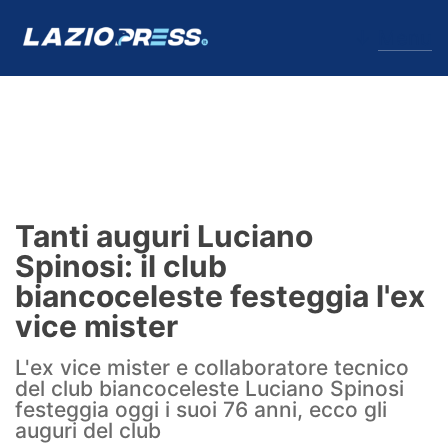
↓
Menu
Lazio
News
Tanti auguri Luciano
Formello
Spinosi: il club
biancoceleste festeggia l'ex
Infortuni
vice mister
Primavera
L'ex vice mister e collaboratore tecnico
del club biancoceleste Luciano Spinosi
Calciomercato
festeggia oggi i suoi 76 anni, ecco gli
auguri del club
Lazio Women