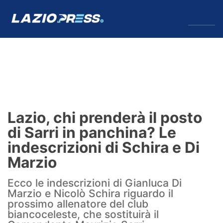
↓
Menu
Lazio
News
Lazio, chi prenderà il posto
Formello
di Sarri in panchina? Le
indescrizioni di Schira e Di
Infortuni
Marzio
Primavera
Ecco le indescrizioni di Gianluca Di
Marzio e Nicolò Schira riguardo il
Calciomercato
prossimo allenatore del club
biancoceleste, che sostituirà il
Lazio Women