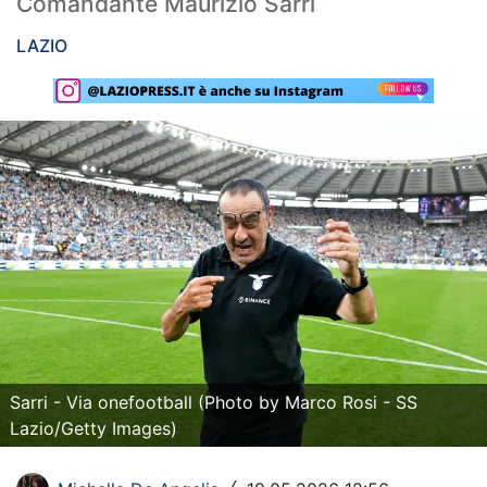
Comandante Maurizio Sarri
Rassegna Lazio
LAZIO
Social
Calcio
Serie A
Champions League
Europa League
Altri Sport
Formula 1
Sarri - Via onefootball (Photo by Marco Rosi - SS
Tennis
Lazio/Getty Images)
Vela