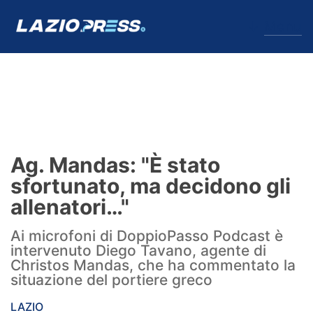
↓
Menu
Lazio
News
Ag. Mandas: "È stato
Formello
sfortunato, ma decidono gli
allenatori…"
Infortuni
Ai microfoni di DoppioPasso Podcast è
Primavera
intervenuto Diego Tavano, agente di
Christos Mandas, che ha commentato la
Calciomercato
situazione del portiere greco
Lazio Women
LAZIO