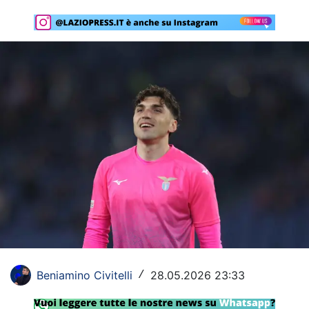
Rassegna Lazio
Social
Calcio
Serie A
Champions League
Europa League
Altri Sport
Formula 1
Tennis
Beniamino Civitelli
28.05.2026 23:33
/
Vela