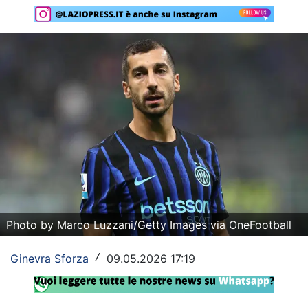
Rassegna Lazio
Social
Calcio
Serie A
Champions League
Europa League
Altri Sport
Photo by Marco Luzzani/Getty Images via OneFootball
Formula 1
Ginevra Sforza
09.05.2026 17:19
/
Tennis
Vela