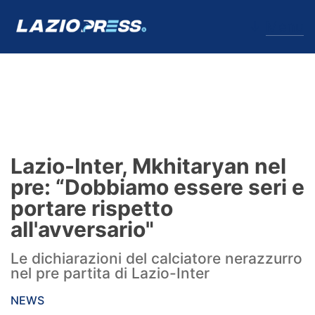
↓
Menu
Lazio
News
Lazio-Inter, Mkhitaryan nel
Formello
pre: “Dobbiamo essere seri e
portare rispetto
Infortuni
all'avversario"
Primavera
Le dichiarazioni del calciatore nerazzurro
nel pre partita di Lazio-Inter
Calciomercato
NEWS
Lazio Women